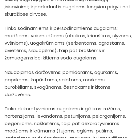
įsisavinimą ir padedantis augalams lengviau prigyti net
skurdžiose dirvose.
Tinka sodinamiems ir persodinamiems augalams:
medžiams, vaismedžiams (obelims, kriaušėms, slyvoms,
vyšnioms), uogakrūmiams (serbentams, agrastams,
avietėms, šilauogėms), taip pat braškėms ir
žemuogėms bei kitiems sodo augalams.
Naudojamas daržovėms: pomidorams, agurkams,
paprikoms, kopūstams, salotoms, morkoms,
burokėliams, svogūnams, česnakams ir kitoms
daržovėms.
Tinka dekoratyviniams augalams ir gėlėms: rožėms,
hortenzijoms, levandoms, petunijoms, pelargonijoms,
begonijoms, našlaitėms, taip pat dekoratyviniams
medžiams ir krūmams (tujoms, eglėms, pušims,