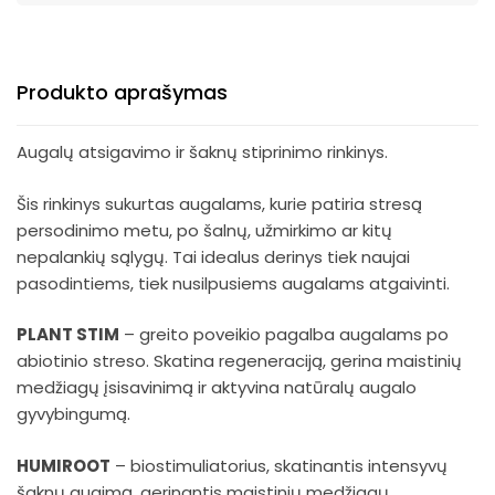
Produkto aprašymas
Augalų atsigavimo ir šaknų stiprinimo rinkinys.
Šis rinkinys sukurtas augalams, kurie patiria stresą
persodinimo metu, po šalnų, užmirkimo ar kitų
nepalankių sąlygų. Tai idealus derinys tiek naujai
pasodintiems, tiek nusilpusiems augalams atgaivinti.
PLANT STIM
– greito poveikio pagalba augalams po
abiotinio streso. Skatina regeneraciją, gerina maistinių
medžiagų įsisavinimą ir aktyvina natūralų augalo
gyvybingumą.
HUMIROOT
– biostimuliatorius, skatinantis intensyvų
šaknų augimą, gerinantis maistinių medžiagų