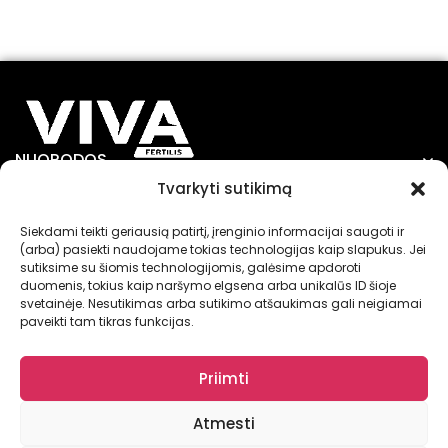
NUORODOS
Tvarkyti sutikimą
INFORMACIJA
Siekdami teikti geriausią patirtį, įrenginio informacijai saugoti ir
(arba) pasiekti naudojame tokias technologijas kaip slapukus. Jei
sutiksime su šiomis technologijomis, galėsime apdoroti
duomenis, tokius kaip naršymo elgsena arba unikalūs ID šioje
svetainėje. Nesutikimas arba sutikimo atšaukimas gali neigiamai
paveikti tam tikras funkcijas.
© VIVA FERTILIS 2025
Priimti
Atmesti