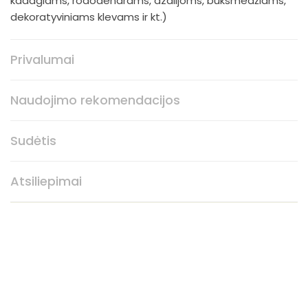
kadagiams, rododendrams, azalijoms, buksmedžiams,
dekoratyviniams klevams ir kt.)
Privalumai
Naudojimo rekomendacijos
Sudėtis
Atsiliepimai