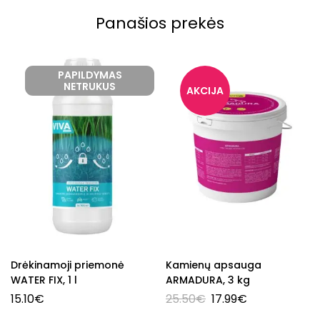
Panašios prekės
PAPILDYMAS
NETRUKUS
Drėkinamoji priemonė
Kamienų apsauga
WATER FIX, 1 l
ARMADURA, 3 kg
15.10
€
25.50
€
17.99
€