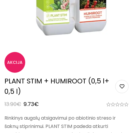
PLANT STIM + HUMIROOT (0,5 l+
0,5 l)
13.90
€
9.73
€
Rinkinys augalų atsigavimui po abiotinio streso ir
šaknų stiprinimui. PLANT STIM padeda atkurti