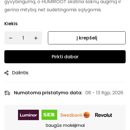
gyvybingumą, o HUMIROOT skatina šaknų augimą ir
gerina mitybą net sudėtingomis sąlygomis.
Kiekis
Į krepšelį
Pirkti dabar
Dalintis
Numatoma pristatymo data:
08 - 13 Rgp, 2026
Saugūs mokėjimai