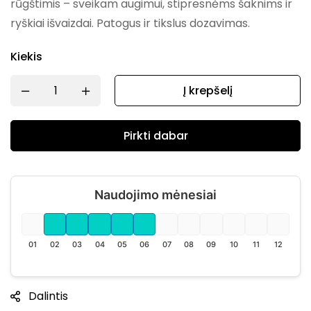
rūgštimis – sveikam augimui, stipresnėms šaknims ir
ryškiai išvaizdai. Patogus ir tikslus dozavimas.
Kiekis
Į krepšelį
Pirkti dabar
Naudojimo mėnesiai
01
02
03
04
05
06
07
08
09
10
11
12
Dalintis