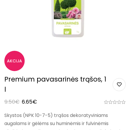
Premium pavasarinės trąšos, 1
l
9.50
€
6.65
€
Skystos (NPK 10-7-5) trąšos dekoratyviniams
augalams ir gėlėms su huminėmis ir fulvinėmis