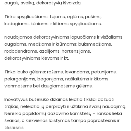
augalų sveiką, dekoratyvią išvaizdą.
Tinka spygliuočiams: tujoms, eglėms, pušims,
kadagiams, kėniams ir kitiems spygliuočiams.
Naudojamos dekoratyviniams lapuočiams ir visžaliams
augalams, medžiams ir krūmams: buksmedžiams,
rododendrams, azalijoms, hortenzijoms,
dekoratyviniams klevams ir kt.
Tinka lauko gėlėms: rožėms, levandoms, petunijoms,
pelargonijoms, begonijoms, našlaitėms ir kitoms
vienmetėms bei daugiametėms gėlėms.
Inovatyvus buteliuko dizainas leidžia tiksliai dozuoti
trąšas, neleidžia jų perpildyti ir užtikrina švarų naudojimą.
Nereikia papildomų dozavimo kamštelių – rankos lieka
švarios, o kiekvienas laistymas tampa paprastesnis ir
tikslesnis