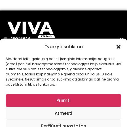
NUORODOS
Tvarkyti sutikimą
INFORMACIJA
Siekdami teikti geriausią patirtį, įrenginio informacijai saugoti ir
(arba) pasiekti naudojame tokias technologijas kaip slapukus. Jei
sutiksime su šiomis technologijomis, galėsime apdoroti
duomenis, tokius kaip naršymo elgsena arba unikalūs ID šioje
svetainėje. Nesutikimas arba sutikimo atšaukimas gali neigiamai
paveikti tam tikras funkcijas.
© VIVA FERTILIS 2025
Priimti
Atmesti
Peržiūrėti nuostatas