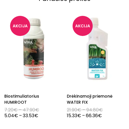
Biostimuliatorius
Drėkinamoji priemonė
HUMIROOT
WATER FIX
7.20
€
–
47.90
€
21.90
€
–
94.80
€
5.04
€
–
33.53
€
15.33
€
–
66.36
€