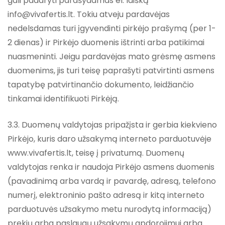
gali padaryti parašydamas el. laišką
info@vivafertis.lt. Tokiu atveju pardavėjas
nedelsdamas turi įgyvendinti pirkėjo prašymą (per 1-
2 dienas) ir Pirkėjo duomenis ištrinti arba patikimai
nuasmeninti. Jeigu pardavėjas mato grėsmę asmens
duomenims, jis turi teisę paprašyti patvirtinti asmens
tapatybę patvirtinančio dokumento, leidžiančio
tinkamai identifikuoti Pirkėją.
3.3. Duomenų valdytojas pripažįsta ir gerbia kiekvieno
Pirkėjo, kuris daro užsakymą interneto parduotuvėje
www.vivafertis.lt, teisę į privatumą. Duomenų
valdytojas renka ir naudoja Pirkėjo asmens duomenis
(pavadinimą arba vardą ir pavardę, adresą, telefono
numerį, elektroninio pašto adresą ir kitą interneto
parduotuvės užsakymo metu nurodytą informaciją)
prekių arba paslaugų užsakymų apdorojimui arba