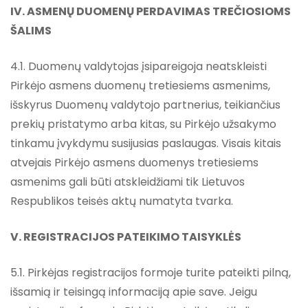
IV. ASMENŲ DUOMENŲ PERDAVIMAS TREČIOSIOMS
ŠALIMS
4.1. Duomenų valdytojas įsipareigoja neatskleisti
Pirkėjo asmens duomenų tretiesiems asmenims,
išskyrus Duomenų valdytojo partnerius, teikiančius
prekių pristatymo arba kitas, su Pirkėjo užsakymo
tinkamu įvykdymu susijusias paslaugas. Visais kitais
atvejais Pirkėjo asmens duomenys tretiesiems
asmenims gali būti atskleidžiami tik Lietuvos
Respublikos teisės aktų numatyta tvarka.
V. REGISTRACIJOS PATEIKIMO TAISYKLĖS
5.1. Pirkėjas registracijos formoje turite pateikti pilną,
išsamią ir teisingą informaciją apie save. Jeigu