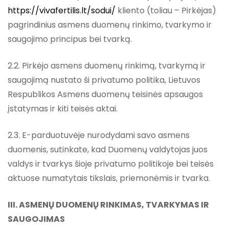
https://vivafertilis.lt/sodui/
kliento (toliau – Pirkėjas)
pagrindinius asmens duomenų rinkimo, tvarkymo ir
saugojimo principus bei tvarką.
2.2. Pirkėjo asmens duomenų rinkimą, tvarkymą ir
saugojimą nustato ši privatumo politika, Lietuvos
Respublikos Asmens duomenų teisinės apsaugos
įstatymas ir kiti teisės aktai.
2.3. E-parduotuvėje nurodydami savo asmens
duomenis, sutinkate, kad Duomenų valdytojas juos
valdys ir tvarkys šioje privatumo politikoje bei teisės
aktuose numatytais tikslais, priemonėmis ir tvarka.
III. ASMENŲ DUOMENŲ RINKIMAS, TVARKYMAS IR
SAUGOJIMAS