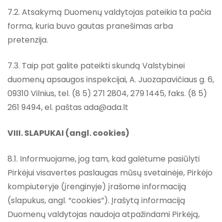
7.2. Atsakymą Duomenų valdytojas pateikia ta pačia
forma, kuria buvo gautas pranešimas arba
pretenzija.
7.3. Taip pat galite pateikti skundą Valstybinei
duomenų apsaugos inspekcijai, A. Juozapavičiaus g. 6,
09310 Vilnius, tel. (8 5) 271 2804, 279 1445, faks. (8 5)
261 9494, el. paštas ada@ada.lt
VIII. SLAPUKAI (angl. cookies)
8.1. Informuojame, jog tam, kad galėtume pasiūlyti
Pirkėjui visavertes paslaugas mūsų svetainėje, Pirkėjo
kompiuteryje (įrenginyje) įrašome informaciją
(slapukus, angl. “cookies”). Įrašytą informaciją
Duomenų valdytojas naudoja atpažindami Pirkėją,