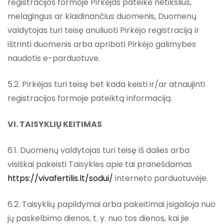
registracijos formoje Pirkėjas pateikė netikslius,
melagingus ar klaidinančius duomenis, Duomenų
valdytojas turi teisę anuliuoti Pirkėjo registraciją ir
ištrinti duomenis arba apriboti Pirkėjo galimybes
naudotis e-parduotuve.
5.2. Pirkėjas turi teisę bet kada keisti ir/ar atnaujinti
registracijos formoje pateiktą informaciją.
VI. TAISYKLIŲ KEITIMAS
6.1. Duomenų valdytojas turi teisę iš dalies arba
visiškai pakeisti Taisykles apie tai pranešdamas
https://vivafertilis.lt/sodui/
interneto parduotuvėje.
6.2. Taisyklių papildymai arba pakeitimai įsigalioja nuo
jų paskelbimo dienos, t. y. nuo tos dienos, kai jie