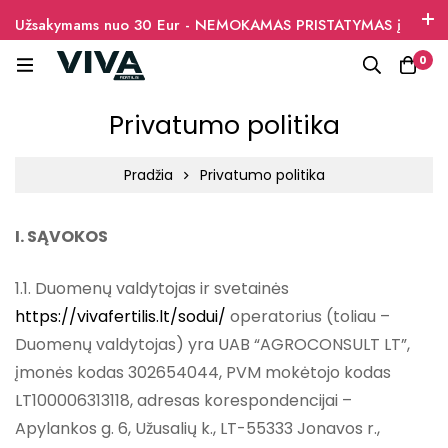
Užsakymams nuo 30 Eur - NEMOKAMAS PRISTATYMAS į
paštomatus
0
Privatumo politika
Pradžia
Privatumo politika
I. SĄVOKOS
1.1. Duomenų valdytojas ir svetainės
https://vivafertilis.lt/sodui/
operatorius (toliau –
Duomenų valdytojas) yra UAB “AGROCONSULT LT”,
įmonės kodas 302654044, PVM mokėtojo kodas
LT100006313118, adresas korespondencijai –
Apylankos g. 6, Užusalių k., LT-55333 Jonavos r.,