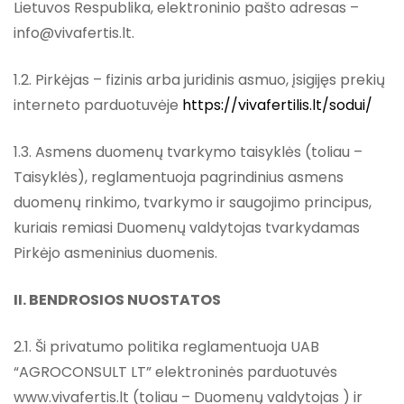
Lietuvos Respublika, elektroninio pašto adresas –
info@vivafertis.lt.
1.2. Pirkėjas – fizinis arba juridinis asmuo, įsigijęs prekių
interneto parduotuvėje
https://vivafertilis.lt/sodui/
1.3. Asmens duomenų tvarkymo taisyklės (toliau –
Taisyklės), reglamentuoja pagrindinius asmens
duomenų rinkimo, tvarkymo ir saugojimo principus,
kuriais remiasi Duomenų valdytojas tvarkydamas
Pirkėjo asmeninius duomenis.
II. BENDROSIOS NUOSTATOS
2.1. Ši privatumo politika reglamentuoja UAB
“AGROCONSULT LT” elektroninės parduotuvės
www.vivafertis.lt (toliau – Duomenų valdytojas ) ir