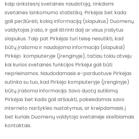
kaip ankstesnį svetainės naudotoją, rinkdami
svetainės lankomumo statistiką. Pirkėjas bet kada
gali peržiūrėti, kokią informaciją (slapukus) Duomenų
valdytojas įrašo, ir gali ištrinti dalį ar visus įrašytus
slapukus. Taip pat Pirkėjas turi teisę nesutikti, kad
būtų įrašoma ir naudojama informacija (slapukai)
Pirkėjo kompiuteryje (įrenginyje), tačiau tokiu atveju
kai kurios svetainės funkcijos Pirkėjui gali būti
neprieinamos. Naudodamasis e-parduotuve Pirkėjas
sutinka su tuo, kad Pirkėjo kompiuteryje (įrenginyje)
būtų įrašoma informacija. Savo duotą sutikimą
Pirkėjas bet kada gali atšaukti, pakeisdamas savo
interneto naršyklės nustatymus, ar kreipdamasis į
bet kuriais Duomenų valdytojo svetainėje skelbiamais
kontaktais.