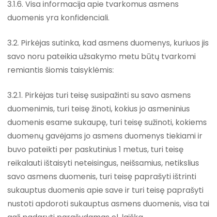
3.1.6. Visa informacija apie tvarkomus asmens
duomenis yra konfidenciali.
3.2. Pirkėjas sutinka, kad asmens duomenys, kuriuos jis
savo noru pateikia užsakymo metu būtų tvarkomi
remiantis šiomis taisyklėmis:
3.2.1. Pirkėjas turi teisę susipažinti su savo asmens
duomenimis, turi teisę žinoti, kokius jo asmeninius
duomenis esame sukaupę, turi teisę sužinoti, kokiems
duomenų gavėjams jo asmens duomenys tiekiami ir
buvo pateikti per paskutinius 1 metus, turi teisę
reikalauti ištaisyti neteisingus, neišsamius, netikslius
savo asmens duomenis, turi teisę paprašyti ištrinti
sukauptus duomenis apie save ir turi teisę paprašyti
nustoti apdoroti sukauptus asmens duomenis, visa tai