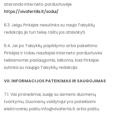
atsiranda interneto parduotuvėje
https://vivafertilis.lt/sodui/
6.3. Jeigu Pirkėjas nesutinka su nauja Taisyklių
redakcija, jis turi teisę raštu jos atsisakyti.
6.4. Jei po Taisyklių papildymo arba pakeitimo
Pirkėjas ir toliau naudojasi interneto parduotuvės
teikiamomis paslaugomis, laikoma, kad Pirkėjas
sutinka su naująja Taisyklių redakcija.
VII. INFORMACIJOS PATEIKIMAS IR SAUGOJIMAS
7.1. Visi pranešimai, susiję su asmens duomenų
tvarkymu, Duomenų valdytojui yra pateikiami
elektroniniu paštu info@vivafertis.lt arba paštu.