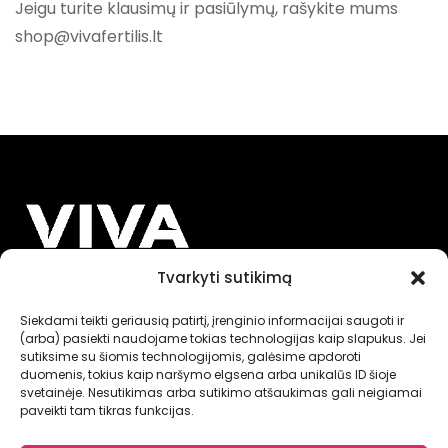
Jeigu turite klausimų ir pasiūlymų, rašykite mums
shop@vivafertilis.lt
Tvarkyti sutikimą
INFORMACIJA
Siekdami teikti geriausią patirtį, įrenginio informacijai saugoti ir
(arba) pasiekti naudojame tokias technologijas kaip slapukus. Jei
sutiksime su šiomis technologijomis, galėsime apdoroti
NUORODOS
duomenis, tokius kaip naršymo elgsena arba unikalūs ID šioje
svetainėje. Nesutikimas arba sutikimo atšaukimas gali neigiamai
paveikti tam tikras funkcijas.