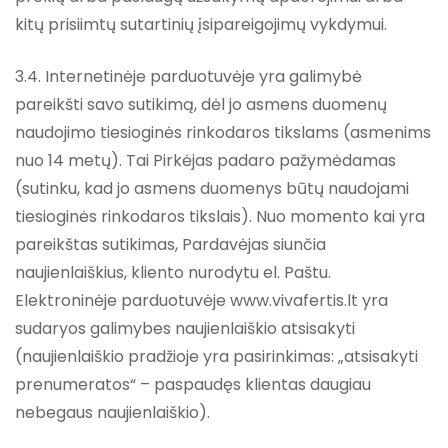
kitų prisiimtų sutartinių įsipareigojimų vykdymui.
3.4. Internetinėje parduotuvėje yra galimybė
pareikšti savo sutikimą, dėl jo asmens duomenų
naudojimo tiesioginės rinkodaros tikslams (asmenims
nuo 14 metų). Tai Pirkėjas padaro pažymėdamas
(sutinku, kad jo asmens duomenys būtų naudojami
tiesioginės rinkodaros tikslais). Nuo momento kai yra
pareikštas sutikimas, Pardavėjas siunčia
naujienlaiškius, kliento nurodytu el. Paštu.
Elektroninėje parduotuvėje www.vivafertis.lt yra
sudaryos galimybes naujienlaiškio atsisakyti
(naujienlaiškio pradžioje yra pasirinkimas: „atsisakyti
prenumeratos“ – paspaudęs klientas daugiau
nebegaus naujienlaiškio).