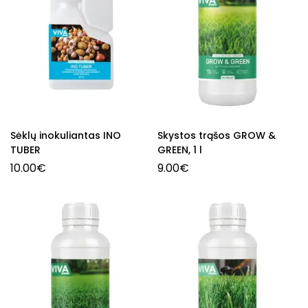
Sėklų inokuliantas INO
Skystos trąšos GROW &
TUBER
GREEN, 1 l
10.00
€
9.00
€