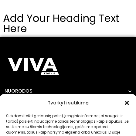
inokuliantas
dabar ir
Add Your Heading Text
sodininkams
Here
NUORODOS
Tvarkyti sutikimą
INFORMACIJA
Siekdami teikti geriausią patirtį, įrenginio informacijai saugoti ir
(arba) pasiekti naudojame tokias technologijas kaip slapukus. Jei
sutiksime su šiomis technologijomis, galėsime apdoroti
duomenis, tokius kaip naršymo elgsena arba unikalūs ID šioje