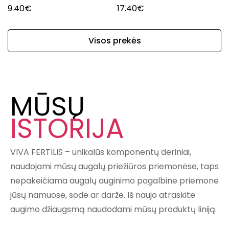
9.40
€
17.40
€
Visos prekės
MŪSŲ
ISTORIJA
VIVA FERTILIS – unikalūs komponentų deriniai,
naudojami mūsų augalų priežiūros priemonėse, taps
nepakeičiama augalų auginimo pagalbine priemone
jūsų namuose, sode ar darže. Iš naujo atraskite
augimo džiaugsmą naudodami mūsų produktų liniją.