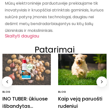
Mūsų elektroninėje parduotuvėje prekiaujame tik
inovatyviais ir kruopščiai atrinktais gaminiais, kuriuos
sukūrė patyrę įmonės technologai, daugiau nei
dešimt metų bendradarbiaujantys su kitų šalių
ūkininkais ir mokslininkais.
Skaityti daugiau
Patarimai
BLOG
BLOG
INO TUBER: ūkiuose
Kaip veją paruošti
išbandytas
rudeniui