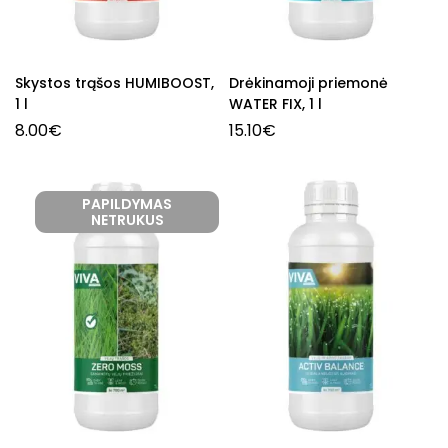
Skystos trąšos HUMIBOOST,
Drėkinamoji priemonė
1 l
WATER FIX, 1 l
8.00
€
15.10
€
PAPILDYMAS
NETRUKUS