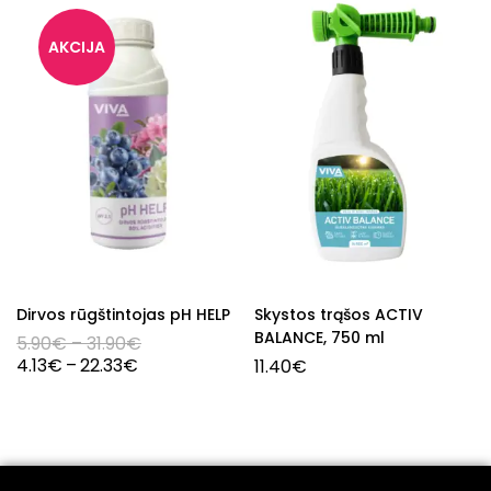
Dirvos rūgštintojas pH HELP
Skystos trąšos ACTIV
BALANCE, 750 ml
5.90
€
–
31.90
€
4.13
€
–
22.33
€
11.40
€