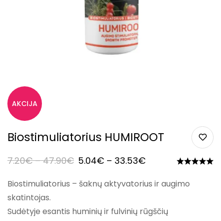
Biostimuliatorius HUMIROOT
7.20
€
–
47.90
€
5.04
€
–
33.53
€
Biostimuliatorius – šaknų aktyvatorius ir augimo
skatintojas.
Sudėtyje esantis huminių ir fulvinių rūgščių