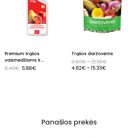
Premium trąšos
Trąšos daržovėms
vaismedžiams ir
6.60
€
–
21.90
€
uogakrūmiams, 1 l
4.62
€
–
15.33
€
8.40
€
5.88
€
Panašios prekės