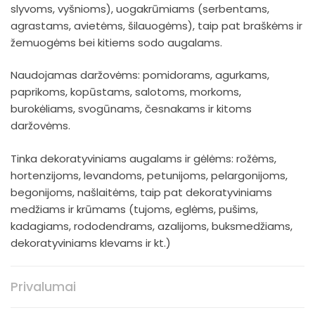
slyvoms, vyšnioms), uogakrūmiams (serbentams,
agrastams, avietėms, šilauogėms), taip pat braškėms ir
žemuogėms bei kitiems sodo augalams.
Naudojamas daržovėms: pomidorams, agurkams,
paprikoms, kopūstams, salotoms, morkoms,
burokėliams, svogūnams, česnakams ir kitoms
daržovėms.
Tinka dekoratyviniams augalams ir gėlėms: rožėms,
hortenzijoms, levandoms, petunijoms, pelargonijoms,
begonijoms, našlaitėms, taip pat dekoratyviniams
medžiams ir krūmams (tujoms, eglėms, pušims,
kadagiams, rododendrams, azalijoms, buksmedžiams,
dekoratyviniams klevams ir kt.)
Privalumai