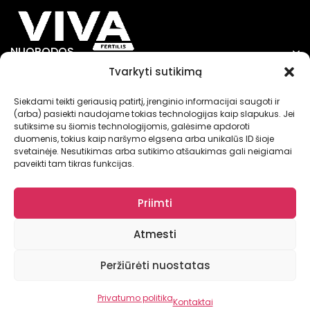
NUORODOS
Tvarkyti sutikimą
Siekdami teikti geriausią patirtį, įrenginio informacijai saugoti ir
INFORMACIJA
(arba) pasiekti naudojame tokias technologijas kaip slapukus. Jei
sutiksime su šiomis technologijomis, galėsime apdoroti
duomenis, tokius kaip naršymo elgsena arba unikalūs ID šioje
svetainėje. Nesutikimas arba sutikimo atšaukimas gali neigiamai
paveikti tam tikras funkcijas.
© VIVA FERTILIS 2025
Priimti
Atmesti
Peržiūrėti nuostatas
0
0
Privatumo politika
Kontaktai