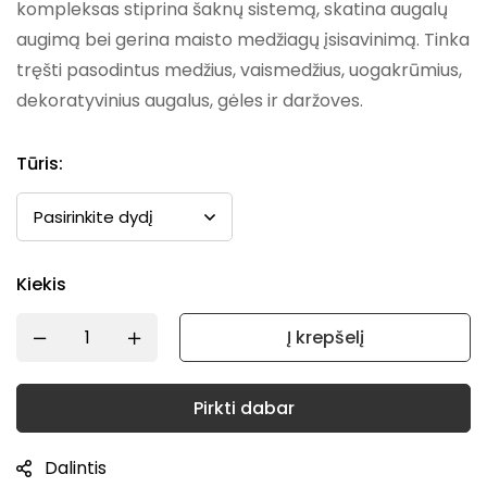
kompleksas stiprina šaknų sistemą, skatina augalų
augimą bei gerina maisto medžiagų įsisavinimą. Tinka
tręšti pasodintus medžius, vaismedžius, uogakrūmius,
dekoratyvinius augalus, gėles ir daržoves.
Tūris
:
Kiekis
Į krepšelį
Pirkti dabar
Dalintis