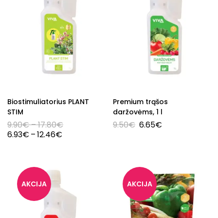
Biostimuliatorius PLANT
Premium trąšos
STIM
daržovėms, 1 l
9.90
€
–
17.80
€
9.50
€
6.65
€
6.93
€
–
12.46
€