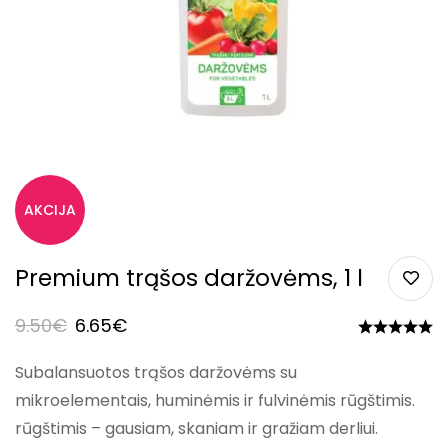
Premium trąšos daržovėms, 1 l
9.50
€
6.65
€
Subalansuotos trąšos daržovėms su
mikroelementais,
huminėmis ir fulvinėmis r
ūgštimis.
rūgštimis – gausiam, skaniam ir gražiam derliui.