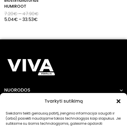
Biostimuliatorius
HUMIROOT
7.20
€
–
47.90
€
5.04
€
–
33.53
€
NUORODOS
Tvarkyti sutikimą
INFORMACIJA
Siekdami teikti geriausią patirtį, įrenginio informacijai saugoti ir
(arba) pasiekti naudojame tokias technologijas kaip slapukus. Jei
sutiksime su šiomis technologijomis, galėsime apdoroti