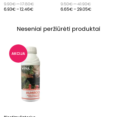
FOCUS HOME
9.90
€
–
17.80
€
9.50
€
–
41.90
€
6.93
€
–
12.46
€
6.65
€
–
29.05
€
Neseniai peržiūrėti produktai