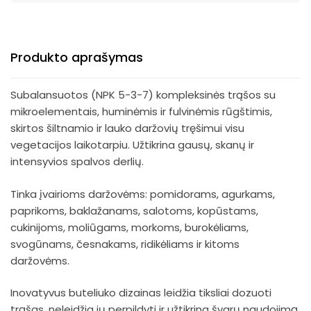
Produkto aprašymas
Subalansuotos (NPK 5-3-7) kompleksinės trąšos su
mikroelementais, huminėmis ir fulvinėmis rūgštimis,
skirtos šiltnamio ir lauko daržovių tręšimui visu
vegetacijos laikotarpiu.
Užtikrina gausų, skanų ir
intensyvios spalvos derlių.
Tinka įvairioms daržovėms: pomidorams, agurkams,
paprikoms, baklažanams, salotoms, kopūstams,
cukinijoms, moliūgams, morkoms, burokėliams,
svogūnams, česnakams, ridikėliams ir kitoms
daržovėms.
Inovatyvus buteliuko dizainas leidžia tiksliai dozuoti
trąšas, neleidžia jų perpildyti ir užtikrina švarų naudojimą.