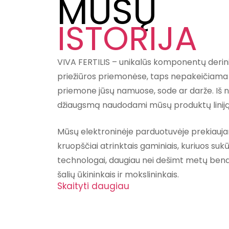
MŪSŲ
ISTORIJA
VIVA FERTILIS – unikalūs komponentų derin
priežiūros priemonėse, taps nepakeičiama
priemone jūsų namuose, sode ar darže. Iš 
džiaugsmą naudodami mūsų produktų liniją
Mūsų elektroninėje parduotuvėje prekiaujame
kruopščiai atrinktais gaminiais, kuriuos su
technologai, daugiau nei dešimt metų bend
šalių ūkininkais ir mokslininkais.
Skaityti daugiau