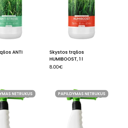
rąšos ANTI
Skystos trąšos
HUMIBOOST, 1 l
8.00
€
DYMAS NETRUKUS
PAPILDYMAS NETRUKUS