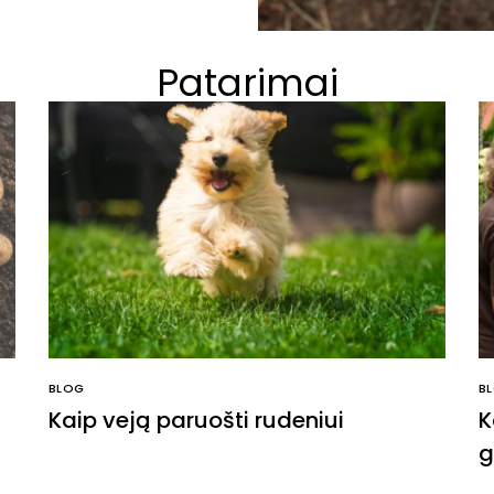
Patarimai
BLOG
B
Kaip veją paruošti rudeniui
K
g