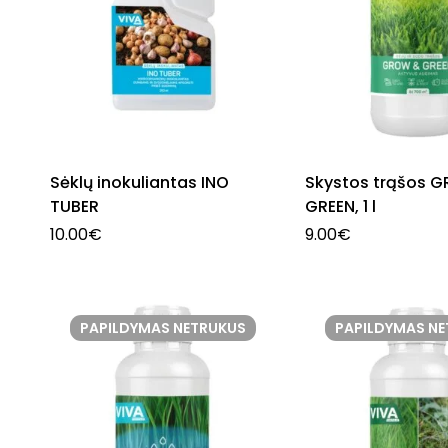
Sėklų inokuliantas INO
Skystos trąšos 
TUBER
GREEN, 1 l
10.00
€
9.00
€
PAPILDYMAS NETRUKUS
PAPILDYMAS N