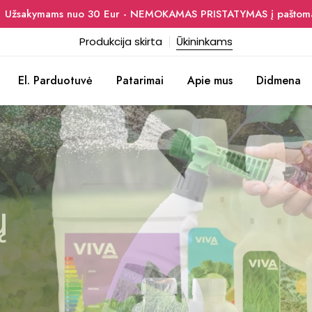
Užsakymams nuo 30 Eur - NEMOKAMAS PRISTATYMAS į paštoma
Produkcija skirta
Ūkininkams
El. Parduotuvė
Patarimai
Apie mus
Didmena
ite
ų
ų
mui
mui