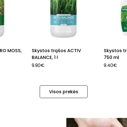
ERO MOSS,
Skystos trąšos ACTIV
Skystos t
BALANCE, 1 l
750 ml
9.90
€
9.40
€
Visos prekės