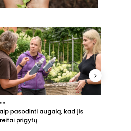
LOG
BLOG
aip pasodinti augalą, kad jis
Vasarin
reitai prigytų
gausų 