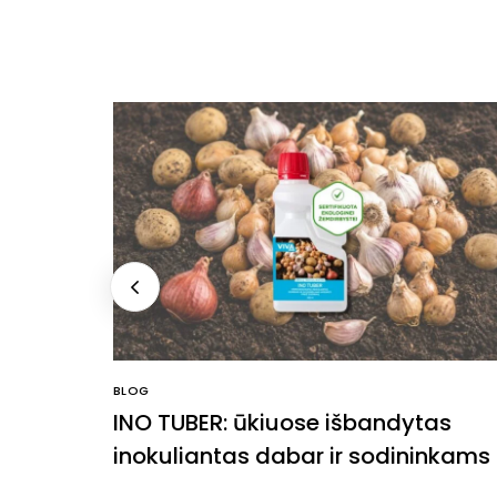
BLOG
 metu:
INO TUBER: ūkiuose išbandytas
 derlių
inokuliantas dabar ir sodininkams