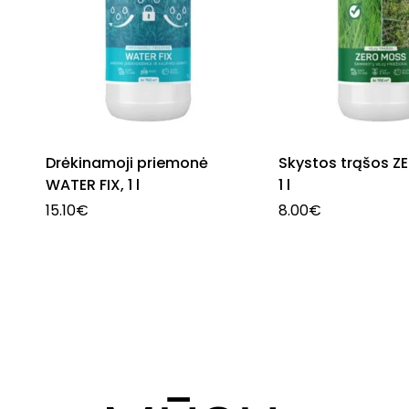
Drėkinamoji priemonė
Skystos trąšos Z
WATER FIX, 1 l
1 l
15.10
€
8.00
€