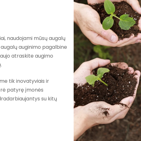
iai, naudojami mūsų augalų
 augalų auginimo pagalbine
naujo atraskite augimo
.
 tik inovatyviais ir
kūrė patyrę įmonės
radarbiaujantys su kitų