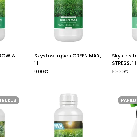
GROW &
Skystos trąšos GREEN MAX,
Skystos t
1 l
STRESS, 1 l
9.00
€
10.00
€
ETRUKUS
PAPIL