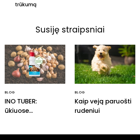
trūkumą
Susiję straipsniai
BLOG
BLOG
INO TUBER:
Kaip veją paruošti
ūkiuose
rudeniui
išbandytas
inokuliantas
dabar ir