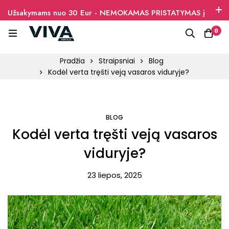
Užsakymams nuo 30 Eur - NEMOKAMAS PRISTATYMAS į
paštomatus
0
Pradžia
Straipsniai
Blog
Kodėl verta tręšti veją vasaros viduryje?
BLOG
Kodėl verta tręšti veją vasaros
viduryje?
23 liepos, 2025