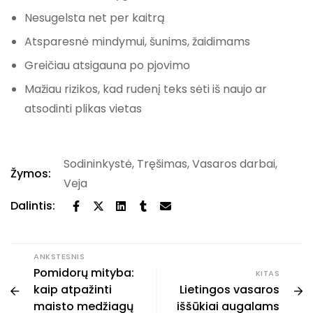
Nesugelsta net per kaitrą
Atsparesnė mindymui, šunims, žaidimams
Greičiau atsigauna po pjovimo
Mažiau rizikos, kad rudenį teks sėti iš naujo ar
atsodinti plikas vietas
Sodininkystė
,
Tręšimas
,
Vasaros darbai
,
Žymos:
Veja
Dalintis:
ANKSTESNIS
Pomidorų mityba:
KITAS
kaip atpažinti
Lietingos vasaros
maisto medžiagų
iššūkiai augalams