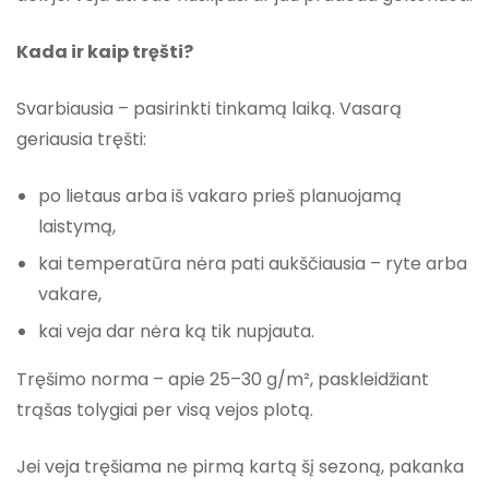
Kada ir kaip tręšti?
Svarbiausia – pasirinkti tinkamą laiką. Vasarą
geriausia tręšti:
po lietaus arba iš vakaro prieš planuojamą
laistymą,
kai temperatūra nėra pati aukščiausia – ryte arba
vakare,
kai veja dar nėra ką tik nupjauta.
Tręšimo norma – apie 25–30 g/m², paskleidžiant
trąšas tolygiai per visą vejos plotą.
Jei veja tręšiama ne pirmą kartą šį sezoną, pakanka