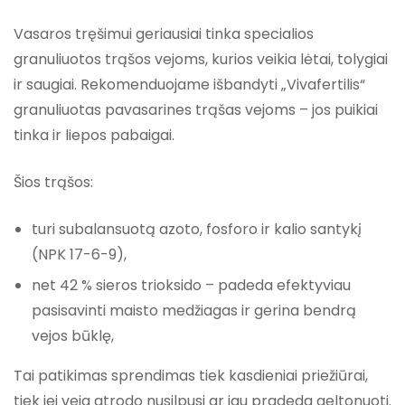
Vasaros tręšimui geriausiai tinka specialios
granuliuotos trąšos vejoms, kurios veikia lėtai, tolygiai
ir saugiai. Rekomenduojame išbandyti „Vivafertilis“
granuliuotas pavasarines trąšas vejoms – jos puikiai
tinka ir liepos pabaigai.
Šios trąšos:
turi subalansuotą azoto, fosforo ir kalio santykį
(NPK 17-6-9),
net 42 % sieros trioksido – padeda efektyviau
pasisavinti maisto medžiagas ir gerina bendrą
vejos būklę,
Tai patikimas sprendimas tiek kasdieniai priežiūrai,
tiek jei veja atrodo nusilpusi ar jau pradeda geltonuoti.