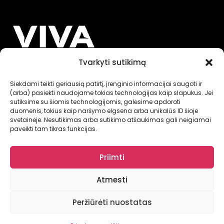
sodininkams
Tvarkyti sutikimą
INFORMACIJA
Siekdami teikti geriausią patirtį, įrenginio informacijai saugoti ir
(arba) pasiekti naudojame tokias technologijas kaip slapukus. Jei
sutiksime su šiomis technologijomis, galėsime apdoroti
NUORODOS
duomenis, tokius kaip naršymo elgsena arba unikalūs ID šioje
svetainėje. Nesutikimas arba sutikimo atšaukimas gali neigiamai
paveikti tam tikras funkcijas.
Priimti
Atmesti
© VIVA FERTILIS 2025
Peržiūrėti nuostatas
0