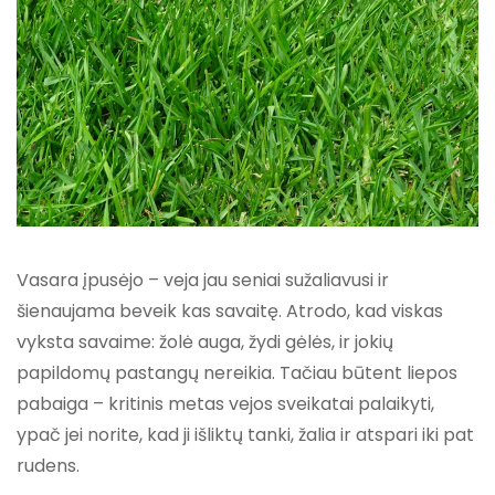
Vasara įpusėjo – veja jau seniai sužaliavusi ir
šienaujama beveik kas savaitę. Atrodo, kad viskas
vyksta savaime: žolė auga, žydi gėlės, ir jokių
papildomų pastangų nereikia. Tačiau būtent liepos
pabaiga – kritinis metas vejos sveikatai palaikyti,
ypač jei norite, kad ji išliktų tanki, žalia ir atspari iki pat
rudens.