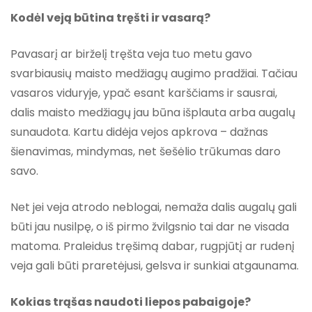
Kodėl veją būtina tręšti ir vasarą?
Pavasarį ar birželį tręšta veja tuo metu gavo
svarbiausių maisto medžiagų augimo pradžiai. Tačiau
vasaros viduryje, ypač esant karščiams ir sausrai,
dalis maisto medžiagų jau būna išplauta arba augalų
sunaudota. Kartu didėja vejos apkrova – dažnas
šienavimas, mindymas, net šešėlio trūkumas daro
savo.
Net jei veja atrodo neblogai, nemaža dalis augalų gali
būti jau nusilpę, o iš pirmo žvilgsnio tai dar ne visada
matoma. Praleidus tręšimą dabar, rugpjūtį ar rudenį
veja gali būti praretėjusi, gelsva ir sunkiai atgaunama.
Kokias trąšas naudoti liepos pabaigoje?