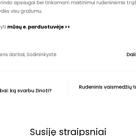
grindo apsaugai bei tinkamam maitinimui rudeninėmis trąšom
ydės visu gražumu.
gyti
mūsų e. parduotuvėje >>
ens darbai
,
Sodininkystė
Dali
Rudeninis vaismedžių t
ai: ką svarbu žinoti?
Susiję straipsniai