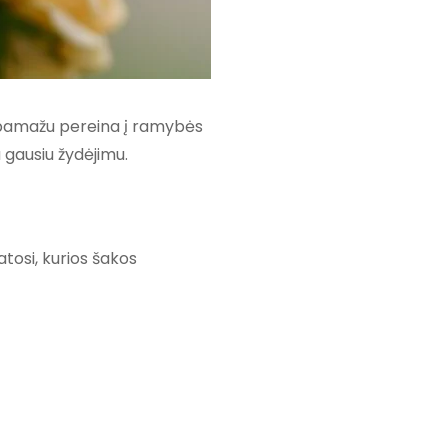
s pamažu pereina į ramybės
 gausiu žydėjimu.
atosi, kurios šakos