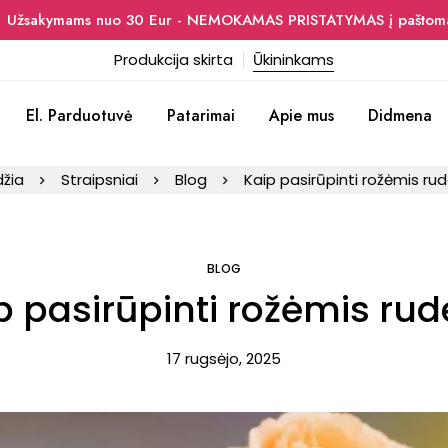
Užsakymams nuo 30 Eur - NEMOKAMAS PRISTATYMAS į paštoma
Produkcija skirta
Ūkininkams
El. Parduotuvė
Patarimai
Apie mus
Didmena
džia
Straipsniai
Blog
Kaip pasirūpinti rožėmis ru
BLOG
p pasirūpinti rožėmis rud
17 rugsėjo, 2025