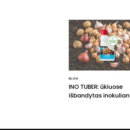
BLOG
INO TUBER: ūkiuose
išbandytas inokulian
dabar ir sodininkam