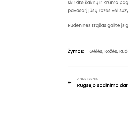
skirkite šaknų ir krūmo pa
pavasarį jūsų rožės vėl suž
Rudenines trąšas galite įsi
Žymos:
Gėlės
,
Rožės
,
Rud
ANKSTESNIS
Rugsėjo sodinimo darb