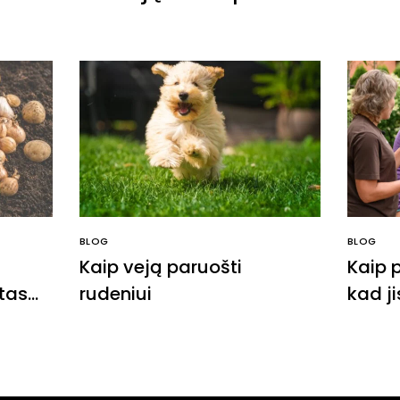
BLOG
BLOG
Kaip veją paruošti
Kaip 
tas
rudeniui
kad ji
s