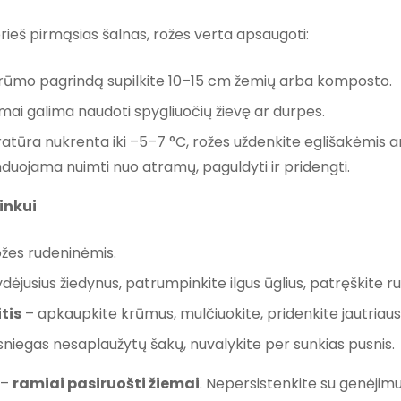
prieš pirmąsias šalnas, rožes verta apsaugoti:
krūmo pagrindą supilkite 10–15 cm žemių arba komposto.
ai galima naudoti spygliuočių žievę ar durpes.
tūra nukrenta iki –5–7 °C, rožes uždenkite eglišakėmis ar
duojama nuimti nuo atramų, paguldyti ir pridengti.
inkui
ožes rudeninėmis.
dėjusius žiedynus, patrumpinkite ilgus ūglius, patręškite 
tis
– apkaupkite krūmus, mulčiuokite, pridenkite jautriausi
sniegas nesaplaužytų šakų, nuvalykite per sunkias pusnis.
 –
ramiai pasiruošti žiemai
. Nepersistenkite su genėjim