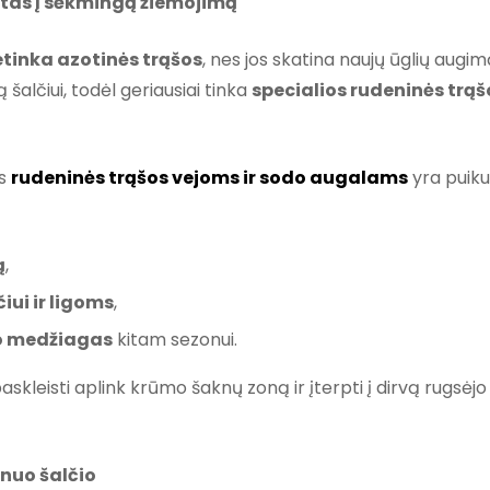
ktas į sėkmingą žiemojimą
tinka azotinės trąšos
, nes jos skatina naujų ūglių augi
 šalčiui, todėl geriausiai tinka
specialios rudeninės trąš
os
rudeninės trąšos vejoms ir sodo augalams
yra puiku
ą
,
ui ir ligoms
,
o medžiagas
kitam sezonui.
leisti aplink krūmo šaknų zoną ir įterpti į dirvą rugsėjo
nuo šalčio