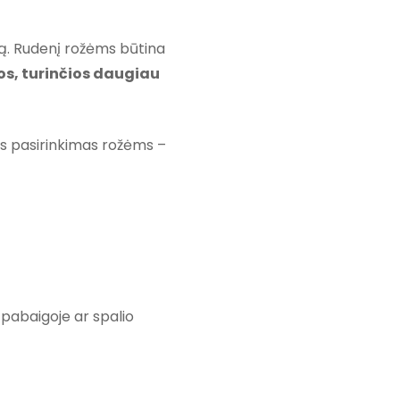
mą. Rudenį rožėms būtina
os, turinčios daugiau
s pasirinkimas rožėms –
 pabaigoje ar spalio