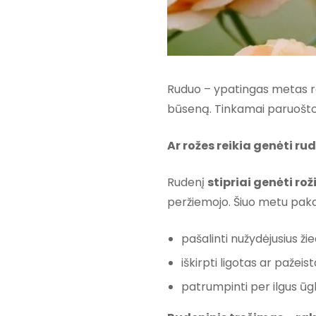
Ruduo – ypatingas metas ro
būseną. Tinkamai paruoštos 
Ar rožes reikia genėti ru
Rudenį
stipriai genėti rož
peržiemojo. Šiuo metu pak
pašalinti nužydėjusius ži
iškirpti ligotas ar pažeis
patrumpinti per ilgus ūgl