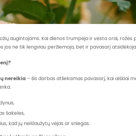
žių augintojams. Kai dienos trumpėja ir vėsta orai, rožė
jos ne tik lengviau peržiemoja, bet ir pavasarį atsidėkoja
denį?
ių nereikia
– šis darbas atliekamas pavasarį, kai aiškiai m
anka:
edynus,
tas šakeles,
ius, kad jų neišlaužytų vėjas ar sniegas.