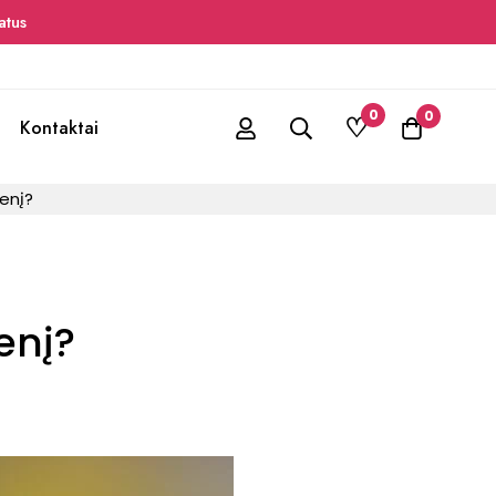
tus
0
0
Kontaktai
denį?
enį?