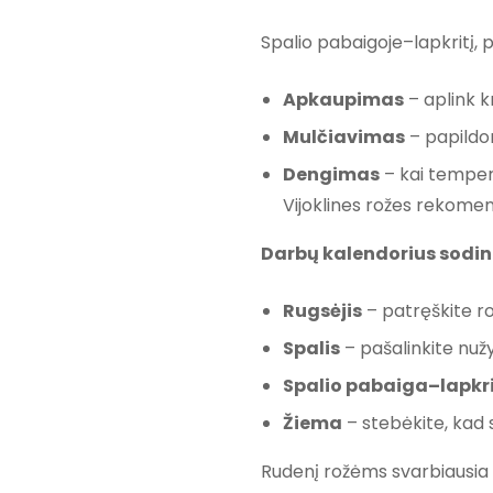
Spalio pabaigoje–lapkritį, 
Apkaupimas
– aplink 
Mulčiavimas
– papildom
Dengimas
– kai tempera
Vijoklines rožes rekomen
Darbų kalendorius sodin
Rugsėjis
– patręškite r
Spalis
– pašalinkite nužy
Spalio pabaiga–lapkri
Žiema
– stebėkite, kad 
Rudenį rožėms svarbiausia