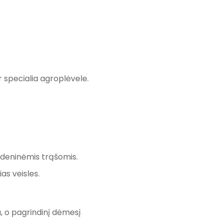
 specialia agroplėvele.
rudeninėmis trąšomis.
as veisles.
u, o pagrindinį dėmesį