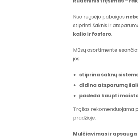
Rudeninis tręšimas – ra
Nuo rugsėjo pabaigos
nebe
stiprinti šaknis ir atsparumą
kalio ir fosforo
.
Mūsų asortimente esanči
jos:
stiprina šaknų sistem
didina atsparumą šalči
padeda kaupti maist
Trąšas rekomenduojama pask
pradžioje.
Mulčiavimas ir apsauga 