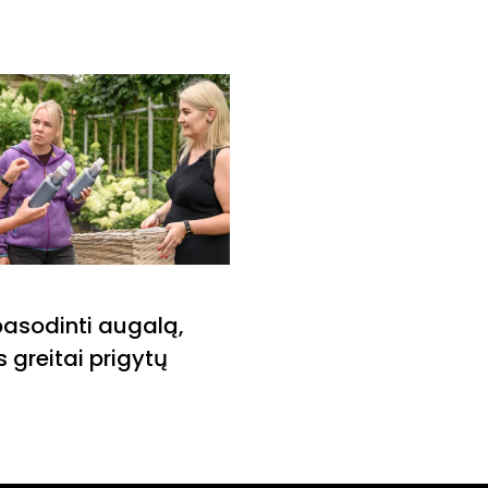
BLOG
pasodinti augalą,
Vasarinės gėlės: kai
s greitai prigytų
palaikyti gausų žyd
iki rudens