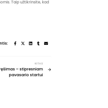
is. Taip užtikrinsite, kad
ntis:
KITAS
ręšimas – stipresniam
pavasario startui