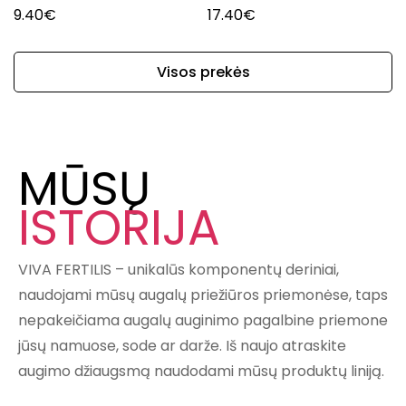
9.40
€
17.40
€
Visos prekės
MŪSŲ
ISTORIJA
VIVA FERTILIS – unikalūs komponentų deriniai,
naudojami mūsų augalų priežiūros priemonėse, taps
nepakeičiama augalų auginimo pagalbine priemone
jūsų namuose, sode ar darže. Iš naujo atraskite
augimo džiaugsmą naudodami mūsų produktų liniją.