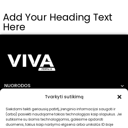
inokuliantas
dabar ir
Add Your Heading Text
sodininkams
Here
NUORODOS
Tvarkyti sutikimą
INFORMACIJA
Siekdami teikti geriausią patirtį, įrenginio informacijai saugoti ir
(arba) pasiekti naudojame tokias technologijas kaip slapukus. Jei
sutiksime su šiomis technologijomis, galėsime apdoroti
duomenis, tokius kaip naršymo elgsena arba unikalūs ID šioje