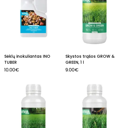
Sėklų inokuliantas INO
Skystos trąšos GROW &
TUBER
GREEN, 1 l
10.00
€
9.00
€