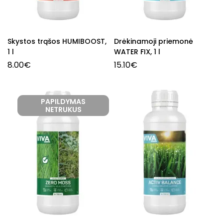
Skystos trąšos HUMIBOOST,
Drėkinamoji priemonė
1 l
WATER FIX, 1 l
8.00
€
15.10
€
PAPILDYMAS
NETRUKUS