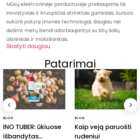
Mūsų elektroninėje parduotuvėje prekiaujame tik
inovatyviais ir kruopščiai atrinktais gaminiais, kuriuos
sukūrė patyrę įmonės technologai, daugiau nei
dešimt metų bendradarbiaujantys su kitų šalių
ūkininkais ir mokslininkais.
Skaityti daugiau
Patarimai
BLOG
BLOG
INO TUBER: ūkiuose
Kaip veją paruošti
išbandytas
rudeniui