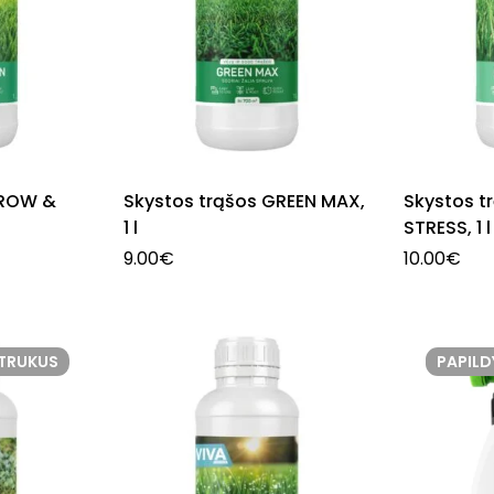
GROW &
Skystos trąšos GREEN MAX,
Skystos t
1 l
STRESS, 1 l
9.00
€
10.00
€
ETRUKUS
PAPIL