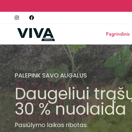
Pagrindinis
RINKINYS JŪSŲ PATOGUMUI
NAUJIENA
NAMAMS IR SODUI
RINKINYS JŪSŲ PATOGUMUI
PALEPINK SAVO AUGALUS
PALEPINK SAVO AUGALUS
Augalų
Produktų linija
Iš naujo atrask
Augalų
Daugeliui trąš
Daugeliui trąš
atsigavimui ir
vejai ir sodo
auginimo
atsigavimui ir
30 % nuolaida
30 % nuolaida
šaknų stiprini
augalams
džiaugsmą
šaknų stiprini
Pasiūlymo laikas ribotas.
Pasiūlymo laikas ribotas.