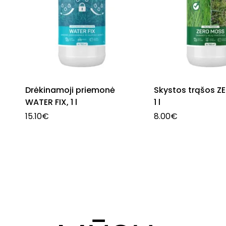
Drėkinamoji priemonė
Skystos trąšos Z
WATER FIX, 1 l
1 l
15.10
€
8.00
€