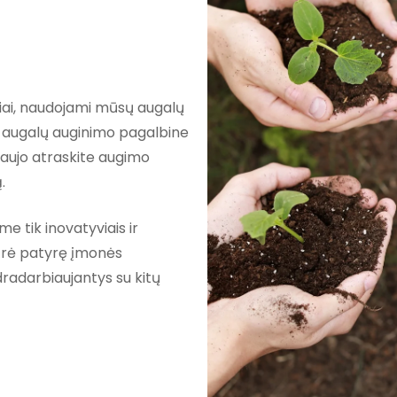
iai, naudojami mūsų augalų
 augalų auginimo pagalbine
naujo atraskite augimo
.
 tik inovatyviais ir
kūrė patyrę įmonės
radarbiaujantys su kitų