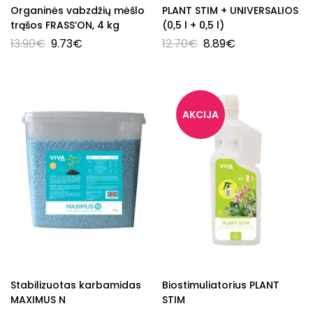
Organinės vabzdžių mėšlo
PLANT STIM + UNIVERSALIOS
trąšos FRASS’ON, 4 kg
(0,5 l + 0,5 l)
13.90
€
9.73
€
12.70
€
8.89
€
Stabilizuotas karbamidas
Biostimuliatorius PLANT
MAXIMUS N
STIM