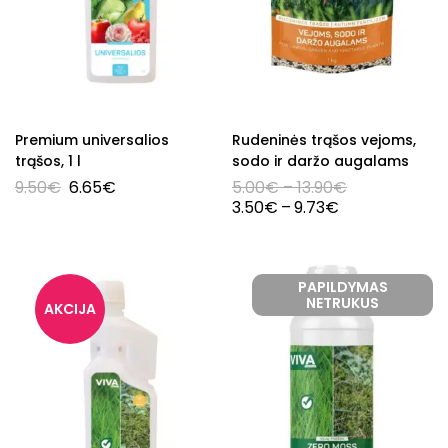
Premium universalios
Rudeninės trąšos vejoms,
trąšos, 1 l
sodo ir daržo augalams
9.50
€
6.65
€
5.00
€
–
13.90
€
3.50
€
–
9.73
€
PAPILDYMAS
NETRUKUS