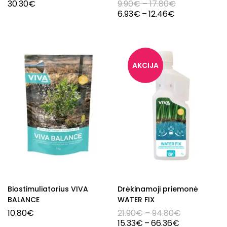
30.30
€
9.90
€
–
17.80
€
6.93
€
–
12.46
€
Biostimuliatorius VIVA
Drėkinamoji priemonė
BALANCE
WATER FIX
10.80
€
21.90
€
–
94.80
€
15.33
€
–
66.36
€