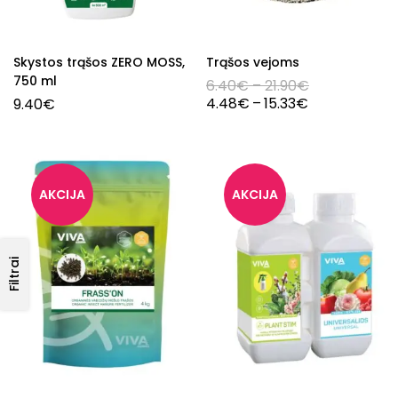
Skystos trąšos ZERO MOSS,
Trąšos vejoms
750 ml
6.40
€
–
21.90
€
4.48
€
–
15.33
€
9.40
€
Filtrai