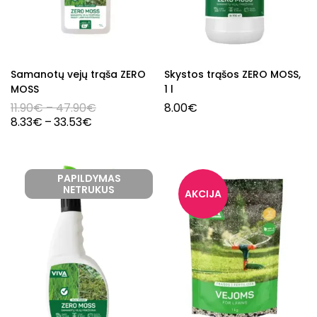
Samanotų vejų trąša ZERO
Skystos trąšos ZERO MOSS,
MOSS
1 l
11.90
€
–
47.90
€
8.00
€
8.33
€
–
33.53
€
PAPILDYMAS
NETRUKUS