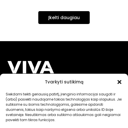
Įkelti daugiau
Tvarkyti sutikimą
INFORMACIJA
Siekdami teikti geriausią patirtį, įrenginio informacijai saugoti ir
(arba) pasiekti naudojame tokias technologijas kaip slapukus. Jei
sutiksime su šiomis technologijomis, galėsime apdoroti
NUORODOS
duomenis, tokius kaip naršymo elgsena arba unikalūs ID šioje
svetainėje. Nesutikimas arba sutikimo atšaukimas gali neigiamai
paveikti tam tikras funkcijas.