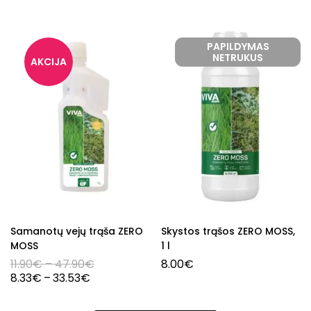
PAPILDYMAS
NETRUKUS
Samanotų vejų trąša ZERO
Skystos trąšos ZERO MOSS,
MOSS
1 l
11.90
€
–
47.90
€
8.00
€
8.33
€
–
33.53
€