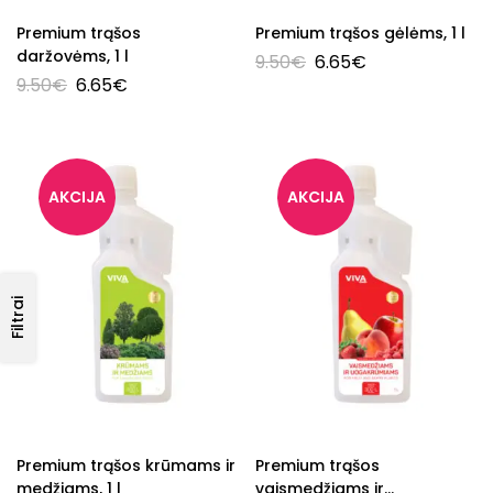
Premium trąšos
Premium trąšos gėlėms, 1 l
daržovėms, 1 l
9.50
€
6.65
€
9.50
€
6.65
€
Filtrai
Premium trąšos krūmams ir
Premium trąšos
medžiams, 1 l
vaismedžiams ir