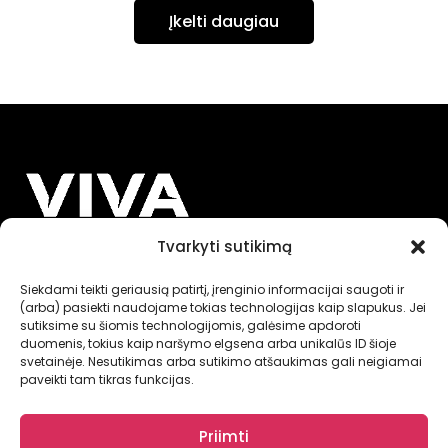
Įkelti daugiau
Tvarkyti sutikimą
INFORMACIJA
Siekdami teikti geriausią patirtį, įrenginio informacijai saugoti ir
(arba) pasiekti naudojame tokias technologijas kaip slapukus. Jei
sutiksime su šiomis technologijomis, galėsime apdoroti
NUORODOS
duomenis, tokius kaip naršymo elgsena arba unikalūs ID šioje
svetainėje. Nesutikimas arba sutikimo atšaukimas gali neigiamai
paveikti tam tikras funkcijas.
Priimti