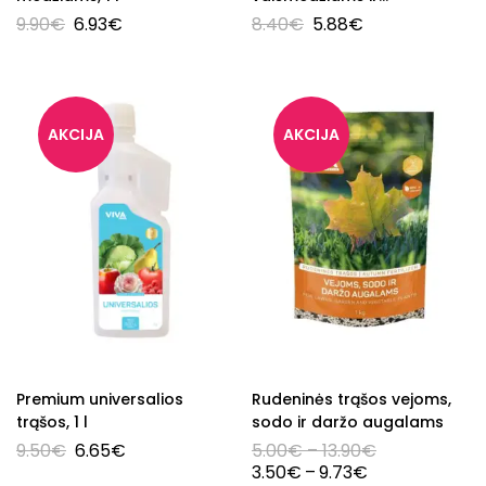
uogakrūmiams, 1 l
9.90
€
6.93
€
8.40
€
5.88
€
Premium universalios
Rudeninės trąšos vejoms,
trąšos, 1 l
sodo ir daržo augalams
9.50
€
6.65
€
5.00
€
–
13.90
€
3.50
€
–
9.73
€