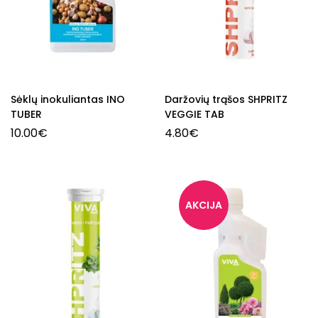
Sėklų inokuliantas INO
Daržovių trąšos SHPRITZ
TUBER
VEGGIE TAB
10.00
€
4.80
€