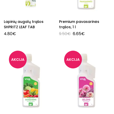
Lapinių augalų trąšos
Premium pavasarinės
SHPRITZ LEAF TAB
trąšos, 1 l
4.80
€
9.50
€
6.65
€