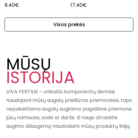
9.40
€
17.40
€
Visos prekės
MŪSŲ
ISTORIJA
VIVA FERTILIS – unikalūs komponentų deriniai,
naudojami mūsų augalų priežiūros priemonėse, taps
nepakeičiama augalų auginimo pagalbine priemone
jūsų namuose, sode ar darže. Iš naujo atraskite
augimo džiaugsmą naudodami mūsų produktų liniją.