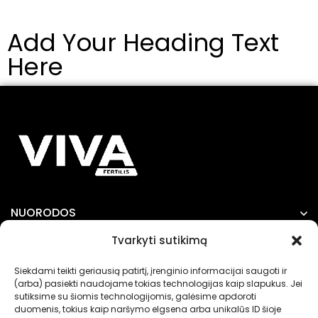
inokuliantas
dabar ir
Add Your Heading Text
sodininkams
Here
NUORODOS
Tvarkyti sutikimą
INFORMACIJA
Siekdami teikti geriausią patirtį, įrenginio informacijai saugoti ir
(arba) pasiekti naudojame tokias technologijas kaip slapukus. Jei
sutiksime su šiomis technologijomis, galėsime apdoroti
duomenis, tokius kaip naršymo elgsena arba unikalūs ID šioje