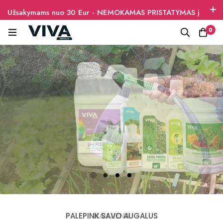
Užsakymams nuo 30 Eur - NEMOKAMAS PRISTATYMAS į
paštomatus
0
RINKINYS JŪSŲ PATOGUMUI
RINKINYS JŪSŲ PATOGUMUI
PALEPINK SAVO AUGALUS
PALEPINK SAVO AUGALUS
NAMAMS IR SODUI
NAUJIENA