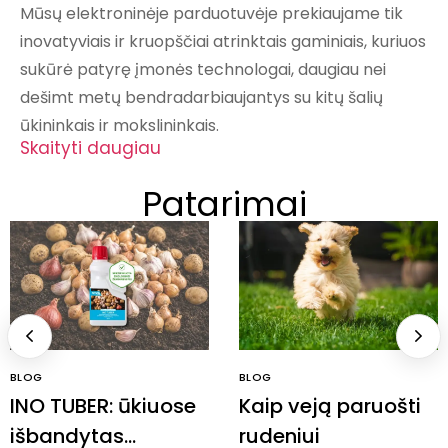
Mūsų elektroninėje parduotuvėje prekiaujame tik
inovatyviais ir kruopščiai atrinktais gaminiais, kuriuos
sukūrė patyrę įmonės technologai, daugiau nei
dešimt metų bendradarbiaujantys su kitų šalių
ūkininkais ir mokslininkais.
Skaityti daugiau
Patarimai
BLOG
BLOG
INO TUBER: ūkiuose
Kaip veją paruošti
išbandytas
rudeniui