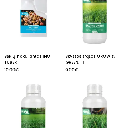
Sėklų inokuliantas INO
Skystos trąšos GROW &
TUBER
GREEN, 1 l
10.00
€
9.00
€