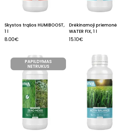
Skystos trąšos HUMIBOOST,
Drėkinamoji priemonė
1 l
WATER FIX, 1 l
8.00
€
15.10
€
PAPILDYMAS
NETRUKUS